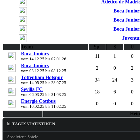
Atlético de Madri
Boca Junior
Boca Junior
Boca Junior
Juventu
Team
Sp.
S
U
Boca Juniors
11
1
0
vom 14.12.25 bis 07.01.26
Boca Juniors
2
0
2
vom 03.12.25 bis 08.12.25
Tottenham Hotspur
34
24
3
vom 14.05.25 bis 23.07.25
Sevilla FC
18
6
0
vom 06.03.25 bis 31.03.25
Energie Cottbus
0
0
0
vom 10.02.25 bis 11.02.25
Hei
📊 TAGESSTATISTIKEN
Absolvierte Spiele