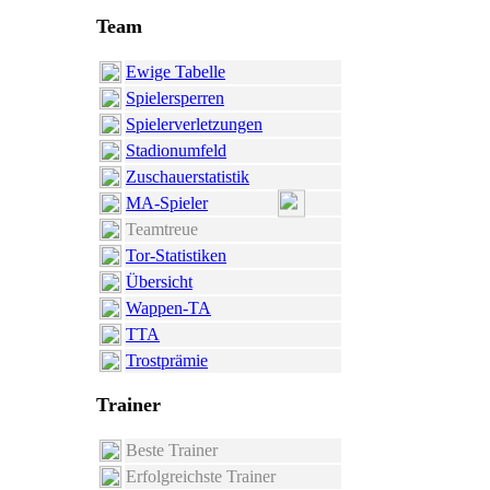
Team
Ewige Tabelle
Spielersperren
Spielerverletzungen
Stadionumfeld
Zuschauerstatistik
MA-Spieler
Teamtreue
Tor-Statistiken
Übersicht
Wappen-TA
TTA
Trostprämie
Trainer
Beste Trainer
Erfolgreichste Trainer