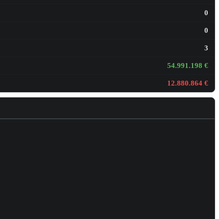
0
0
3
54.991.198 €
12.880.864 €