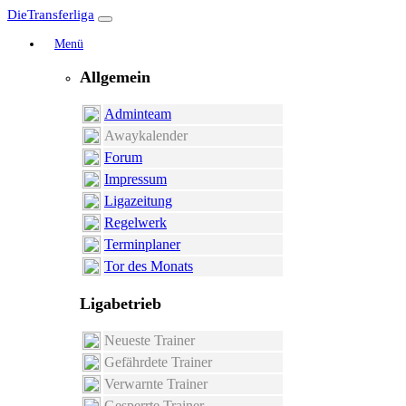
DieTransferliga
Menü
Allgemein
Adminteam
Awaykalender
Forum
Impressum
Ligazeitung
Regelwerk
Terminplaner
Tor des Monats
Ligabetrieb
Neueste Trainer
Gefährdete Trainer
Verwarnte Trainer
Gesperrte Trainer