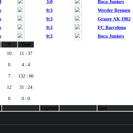
d
3:0
Boca Juniors
s
0:3
Werder Bremen
s
0:3
Grazer AK 1902
s
0:3
FC Barcelona
s
0:3
Boca Juniors
N
Tore
10
11 : 37
0
4 : 4
7
132 : 66
12
31 : 24
0
0 : 0
m
Ergebnis
Gast