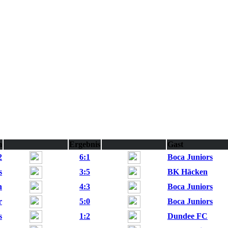
m
Ergebnis
Gast
2
6:1
Boca Juniors
s
3:5
BK Häcken
n
4:3
Boca Juniors
r
5:0
Boca Juniors
s
1:2
Dundee FC