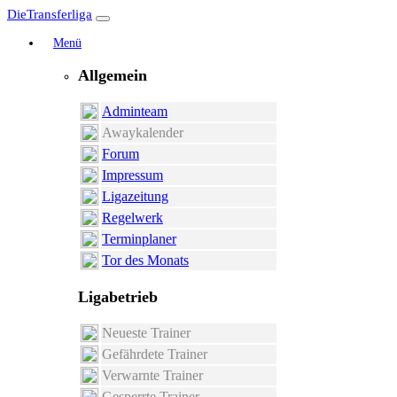
DieTransferliga
Menü
Allgemein
Adminteam
Awaykalender
Forum
Impressum
Ligazeitung
Regelwerk
Terminplaner
Tor des Monats
Ligabetrieb
Neueste Trainer
Gefährdete Trainer
Verwarnte Trainer
Gesperrte Trainer