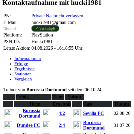
Kontaktaufnahme mit hucki1981
PN:
Private Nachricht verfassen
E-Mail:
hucki1981@gmail.com
Discord:
✓ Verknüpft
Plattform:
PlayStation
PSN-ID:
Hucki1981
Letzte Aktion:
04.08.2026 - 16:18:55 Uhr
Informationen
Erfolge
Ergebnisse
Stationen
Vergleich
Trainer von
Borussia Dortmund
seit dem 06.10.24
Erfolg
Team
Saison
Heim
Ergebnis
Gast
Datum
Borussia
4:2
Sevilla FC
02.08.26
Dortmund
Borussia
Dundee FC
2:4
31.07.26
Dortmund