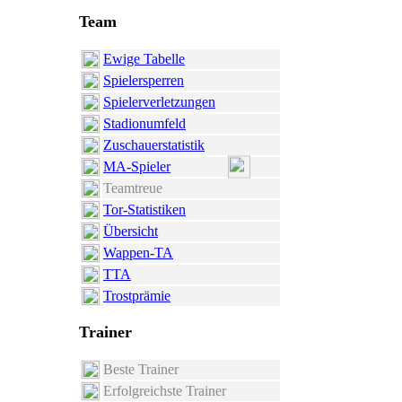
Team
Ewige Tabelle
Spielersperren
Spielerverletzungen
Stadionumfeld
Zuschauerstatistik
MA-Spieler
Teamtreue
Tor-Statistiken
Übersicht
Wappen-TA
TTA
Trostprämie
Trainer
Beste Trainer
Erfolgreichste Trainer