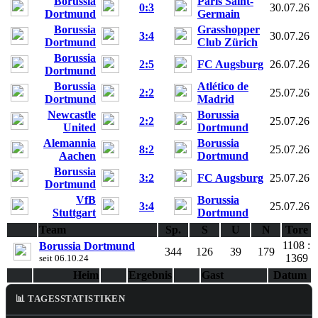
Borussia
Paris Saint-
0:3
30.07.26
Dortmund
Germain
Borussia
Grasshopper
3:4
30.07.26
Dortmund
Club Zürich
Borussia
2:5
FC Augsburg
26.07.26
Dortmund
Borussia
Atlético de
2:2
25.07.26
Dortmund
Madrid
Newcastle
Borussia
2:2
25.07.26
United
Dortmund
Alemannia
Borussia
8:2
25.07.26
Aachen
Dortmund
Borussia
3:2
FC Augsburg
25.07.26
Dortmund
VfB
Borussia
3:4
25.07.26
Stuttgart
Dortmund
Team
Sp.
S
U
N
Tore
1108 :
Borussia Dortmund
344
126
39
179
1369
seit 06.10.24
Heim
Ergebnis
Gast
Datum
📊 TAGESSTATISTIKEN