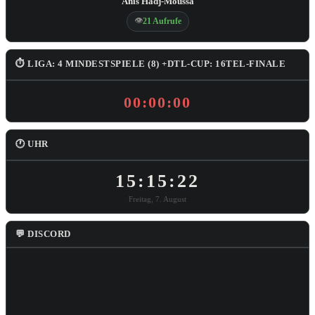
Anis Hadj-Moussa
👁
21 Aufrufe
⏱ LIGA: 4 MINDESTSPIELE (8) +DTL-CUP: 16TEL-FINALE
00:00:00
🕐 UHR
15:15:23
Freitag, 7. August
💬 DISCORD