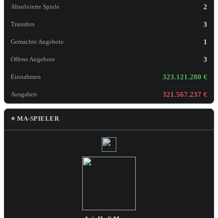
2
Absolvierte Spiele
3
Transfers
1
Gemachte Angebote
3
Offene Angebote
323.121.280 €
Einnahmen
321.567.237 €
Ausgaben
⭐ MA-SPIELER