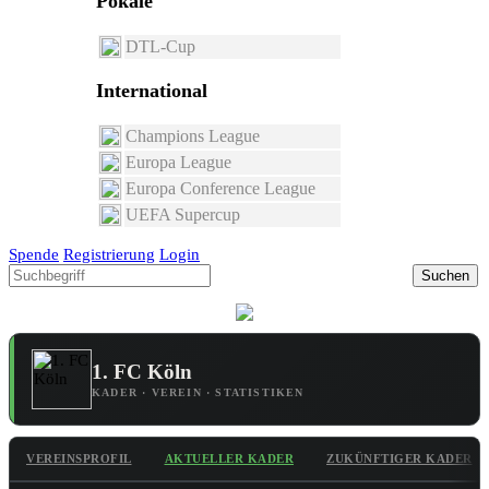
Pokale
DTL-Cup
International
Champions League
Europa League
Europa Conference League
UEFA Supercup
Spende
Registrierung
Login
Suchen
1. FC Köln
KADER · VEREIN · STATISTIKEN
VEREINSPROFIL
AKTUELLER KADER
ZUKÜNFTIGER KADER