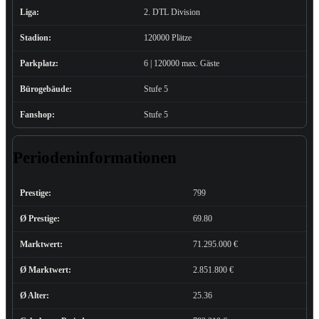
Liga:
2. DTL Division
Stadion:
120000 Plätze
Parkplatz:
6 | 120000 max. Gäste
Bürogebäude:
Stufe 5
Fanshop:
Stufe 5
Periodeninformationen
Prestige:
799
Ø Prestige:
69.80
Marktwert:
71.295.000 €
Ø Marktwert:
2.851.800 €
Ø Alter:
25.36