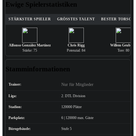
Ewige Spielerstatistiken
STÄRKSTER SPIELER
GRÖSSTES TALENT
BESTER TORSCH
Alfonso González Martínez
Chris Rigg
Willem Geubbel
Stärke: 75
Potenzial: 84
Tore: 80
Stamminformationen
Trainer:
Nur für Mitglieder
Liga:
2. DTL Division
Stadion:
120000 Plätze
Parkplatz:
6 | 120000 max. Gäste
Bürogebäude:
Stufe 5