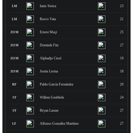
Ianis Stoica
23
LM
Rocco Vata
21
LM
Ernest Muçi
25
ZOM
Dominik Fitz
27
ZOM
Alphadjo Cissè
19
ZOM
Justin Lerma
18
ZOM
Pablo García Fernández
20
RF
Willem Geubbels
24
ST
Bryan Lasme
27
ST
Alfonso González Martínez
27
LF