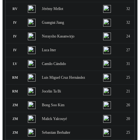
Jérémy Mellot
32
RV
Guangtai Jiang
32
IV
Neraysho Kasanwirjo
24
IV
Luca Itter
27
IV
Camilo Cándido
31
LV
Luis Miguel Cruz Hernández
25
RM
Jocelin Ta Bi
21
RM
Bong Soo Kim
26
ZM
Malick Yalcouyé
20
ZM
Sebastian Berhalter
25
ZM