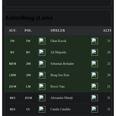
Aufstellung (Liste)
AUF.
POS.
SPIELER
ALTER
Okan Kocuk
31
TW
TW
Ali Majrashi
26
RV
RV
Sebastian Berhalter
25
RDM
ZM
Bong Soo Kim
26
LDM
ZM
Rocco Vata
21
ZOM
LM
Alexandru Mitriță
31
RES
ZOM
Camilo Cándido
31
RES
LV