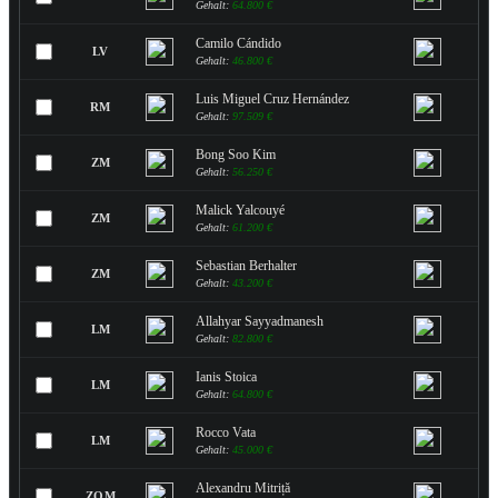
Gehalt:
64.800 €
Camilo Cándido
LV
Gehalt:
46.800 €
Luis Miguel Cruz Hernández
RM
Gehalt:
97.509 €
Bong Soo Kim
ZM
Gehalt:
56.250 €
Malick Yalcouyé
ZM
Gehalt:
61.200 €
Sebastian Berhalter
ZM
Gehalt:
43.200 €
Allahyar Sayyadmanesh
LM
Gehalt:
82.800 €
Ianis Stoica
LM
Gehalt:
64.800 €
Rocco Vata
LM
Gehalt:
45.000 €
Alexandru Mitriță
ZOM