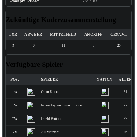
Gehalt pro Periode:
783.310 €
Zukünftige Kaderzusammenstellung
TOR
ABWEHR
MITTELFELD
ANGRIFF
GESAMT
3
6
11
5
25
Verfügbare Spieler
POS.
SPIELER
NATION
ALTER
Okan Kocuk
31
TW
Rome-Jayden Owusu-Oduro
22
TW
David Button
37
TW
Ali Majrashi
26
RV