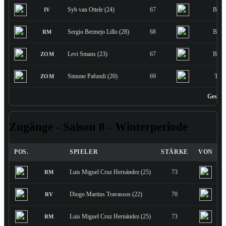
Syb van Ottele (24)
67
Bank
IV
Sergio Bermejo Lillo (28)
68
Bank
RM
Levi Smans (23)
67
Bank
ZOM
Simone Pafundi (20)
69
Tran
ZOM
Gesamt
Zugänge - Saison 8 - Winterperiode
POS.
SPIELER
STÄRKE
VON
Luis Miguel Cruz Hernández (25)
73
RM
Diogo Martins Travassos (22)
70
RV
Luis Miguel Cruz Hernández (25)
73
RM