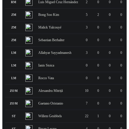
Luis Miguel Cruz Hernández
2
0
0
0
RM
Bong Soo Kim
5
2
0
0
ZM
Malick Yalcouyé
3
0
0
0
ZM
Sebastian Berhalter
0
0
0
0
ZM
Allahyar Sayyadmanesh
3
0
0
0
LM
Ianis Stoica
0
0
0
0
LM
Rocco Vata
0
0
0
0
LM
Alexandru Mitriță
10
0
0
0
ZOM
Gaetano Oristanio
7
0
0
0
ZOM
Willem Geubbels
22
1
0
0
ST
Bryan Lasme
4
0
0
0
ST