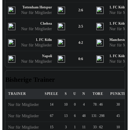
Tottenham Hotspur
1. FC Köln
2:6
Nur für Mitglieder
Nur für Mitg
Chelsea
1. FC Köln
2:5
Nur für Mitglieder
Nur für Mitg
1. FC Köln
Manchester U
4:2
Nur für Mitglieder
Nur für Mitg
Napoli
1. FC Köln
0:6
Nur für Mitglieder
Nur für Mitg
Bisherige Trainer
TRAINER
SPIELE
S
U
N
TORE
PUNKTE
Nur für Mitglieder
14
10
0
4
78 : 46
30
Nur für Mitglieder
67
13
6
48
131 : 298
45
Nur für Mitglieder
15
3
1
11
33 : 62
10