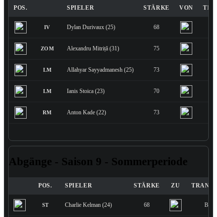
POS.
SPIELER
STÄRKE
VON
TRA
Dylan Durivaux (25)
68
IV
Alexandru Mitriță (31)
75
ZOM
Allahyar Sayyadmanesh (25)
73
LM
Ianis Stoica (23)
70
LM
Anton Kade (22)
73
RM
Abgänge - Saison 9 - Sommerperiode
POS.
SPIELER
STÄRKE
ZU
TRANS
Charlie Kelman (24)
68
Bank
ST