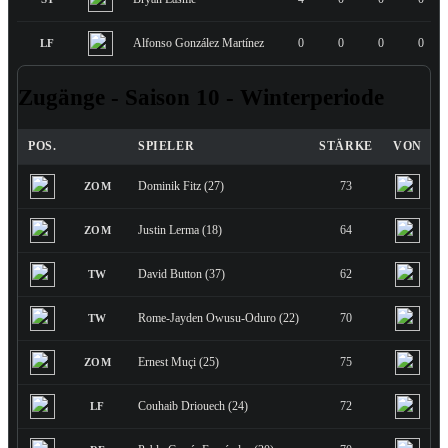
Alfonso González Martínez
0
0
0
0
LF
Zugänge - Saison 10 - Winterperiode
POS.
SPIELER
STÄRKE
VON
Dominik Fitz (27)
73
ZOM
Justin Lerma (18)
64
ZOM
David Button (37)
62
TW
Rome-Jayden Owusu-Oduro (22)
70
TW
Ernest Muçi (25)
75
ZOM
Couhaib Driouech (24)
72
LF