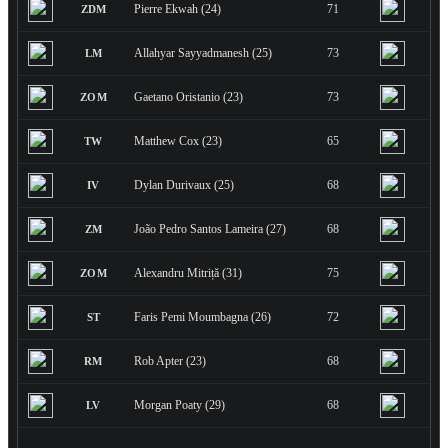
Pierre Ekwah (24)
71
ZDM
Allahyar Sayyadmanesh (25)
73
LM
Gaetano Oristanio (23)
73
ZOM
Matthew Cox (23)
65
TW
Dylan Durivaux (25)
68
IV
João Pedro Santos Lameira (27)
68
ZM
Alexandru Mitriță (31)
75
ZOM
Faris Pemi Moumbagna (26)
72
ST
Rob Apter (23)
68
RM
Morgan Poaty (29)
68
LV
G