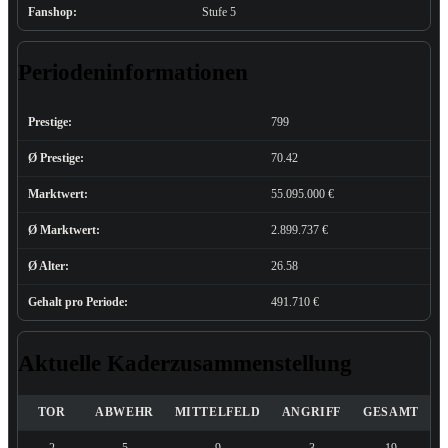
Fanshop:
Stufe 5
Periodeninformationen
Prestige:
799
Ø Prestige:
70.42
Marktwert:
55.095.000 €
Ø Marktwert:
2.899.737 €
Ø Alter:
26.58
Gehalt pro Periode:
491.710 €
Aktuelle Kaderzusammenstellung
TOR
ABWEHR
MITTELFELD
ANGRIFF
GESAMT