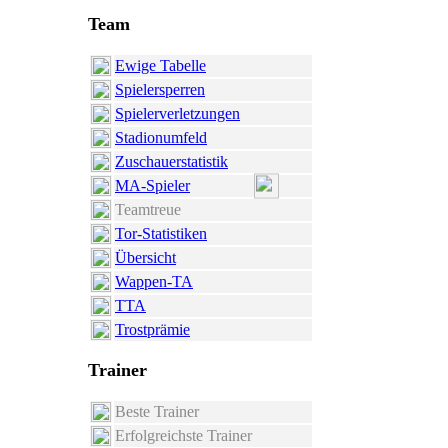
Team
Ewige Tabelle
Spielersperren
Spielerverletzungen
Stadionumfeld
Zuschauerstatistik
MA-Spieler
Teamtreue
Tor-Statistiken
Übersicht
Wappen-TA
TTA
Trostprämie
Trainer
Beste Trainer
Erfolgreichste Trainer