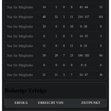
Nur für Mitglieder
14
5
0
9
43 : 44
15
Nur für Mitglieder
48
32
5
11
214 : 117
101
Nur für Mitglieder
10
0
0
10
0 : 30
0
Nur für Mitglieder
6
1
0
5
14 : 35
3
Nur für Mitglieder
11
0
0
11
0 : 33
0
Nur für Mitglieder
59
29
7
23
194 : 183
94
Nur für Mitglieder
0
0
0
0
0 : 0
0
Nur für Mitglieder
21
11
3
7
54 : 47
36
Bisherige Erfolge
ERFOLG
ERREICHT VON
ZEITPUNKT