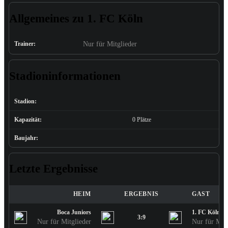
Allgemeines zu 1. FC Köln
Trainer:
Nur für Mitglieder
Stadioninformationen
Stadion:
Kapazität:
0 Plätze
Baujahr:
Letzte Ergebnisse
HEIM
ERGEBNIS
GAST
Boca Juniors
1. FC Köln
3:9
Nur für Mitglieder
Nur für Mitg