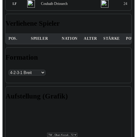
Couhaib Driouech
24
LF
Verliehene Spieler
POS.
SPIELER
NATION
ALTER
STÄRKE
POTE
Formation
Aufstellung (Grafik)