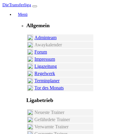
DieTransferliga
Menü
Allgemein
Adminteam
Awaykalender
Forum
Impressum
Ligazeitung
Regelwerk
Terminplaner
Tor des Monats
Ligabetrieb
Neueste Trainer
Gefährdete Trainer
Verwarnte Trainer
Gesperrte Trainer