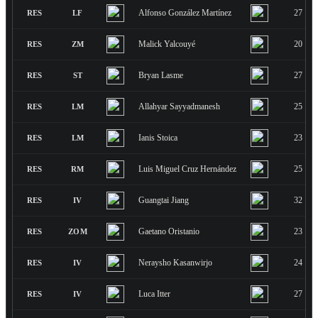
Alfonso González Martínez
27
RES
LF
Malick Yalcouyé
20
RES
ZM
Bryan Lasme
27
RES
ST
Allahyar Sayyadmanesh
25
RES
LM
Ianis Stoica
23
RES
LM
Luis Miguel Cruz Hernández
25
RES
RM
Guangtai Jiang
32
RES
IV
Gaetano Oristanio
23
RES
ZOM
Neraysho Kasanwirjo
24
RES
IV
Luca Itter
27
RES
IV