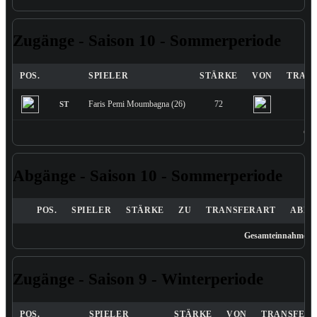
Zugänge - Saison 10 - Sommerperiode
POS.
SPIELER
STÄRKE
VON
TRAN
Faris Pemi Moumbagna (26)
72
Tr
ST
Ges
Abgänge - Saison 10 - Sommerperiode
POS.
SPIELER
STÄRKE
ZU
TRANSFERART
ABLÖ
Gesamteinnahmen: 
Zugänge - Saison 9 - Winterperiode
POS.
SPIELER
STÄRKE
VON
TRANSFER