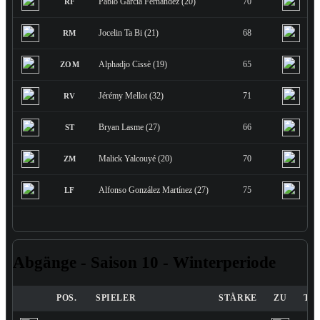
Pablo García Fernández (20)
70
RF
Jocelin Ta Bi (21)
68
RM
Alphadjo Cissè (19)
65
ZOM
Jérémy Mellot (32)
71
RV
Bryan Lasme (27)
66
ST
Malick Yalcouyé (20)
70
ZM
Alfonso González Martínez (27)
75
LF
Abgänge - Saison 10 - Winterperiode
POS.
SPIELER
STÄRKE
ZU
TR