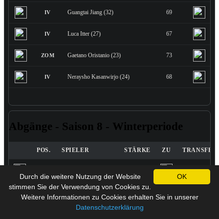
Guangtai Jiang (32)
69
IV
Luca Itter (27)
67
IV
Gaetano Oristanio (23)
73
ZOM
Neraysho Kasanwirjo (24)
68
IV
Abgänge - Saison 8 - Winterperiode
POS.
SPIELER
STÄRKE
ZU
TRANSFER
Claus Niyukuri (26)
65
Bankkauf
RV
Durch die weitere Nutzung der Website
OK
stimmen Sie der Verwendung von Cookies zu.
Jayden Nelson (23)
68
Transfer
LF
Weitere Informationen zu Cookies erhalten Sie in unserer
Datenschutzerklärung
Roberto Massimo (25)
66
Bankkauf
RM