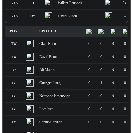
Willem Geubbels
24
RES
ST
David Button
37
RES
TW
POS.
SPIELER
Okan Kocuk
0
0
0
0
TW
David Button
0
0
0
0
TW
Ali Majrashi
0
0
0
0
RV
Guangtai Jiang
0
1
0
0
IV
Neraysho Kasanwirjo
0
0
0
0
IV
Luca Itter
0
0
0
0
IV
Camilo Cándido
0
0
0
0
LV