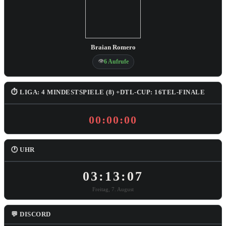
Braian Romero
👁
6 Aufrufe
⏱ LIGA: 4 MINDESTSPIELE (8) +DTL-CUP: 16TEL-FINALE
00:00:00
🕐 UHR
03:13:08
Freitag, 7. August
💬 DISCORD