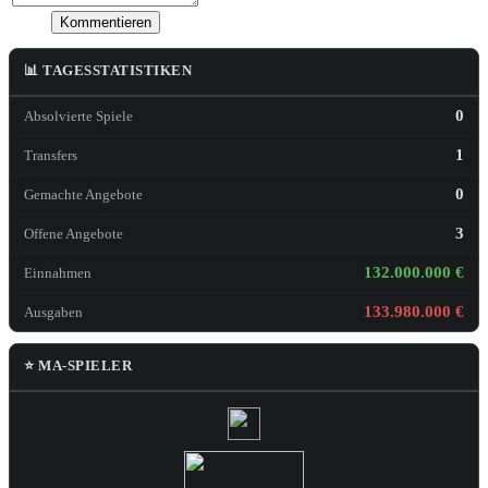
Kommentieren
📊 TAGESSTATISTIKEN
0
Absolvierte Spiele
1
Transfers
0
Gemachte Angebote
3
Offene Angebote
132.000.000 €
Einnahmen
133.980.000 €
Ausgaben
⭐ MA-SPIELER