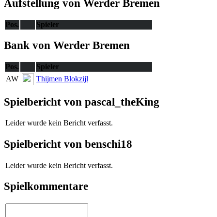
Aufstellung von Werder Bremen
Pos.
Spieler
Bank von Werder Bremen
Pos.
Spieler
AW
Thijmen Blokzijl
Spielbericht von pascal_theKing
Leider wurde kein Bericht verfasst.
Spielbericht von benschi18
Leider wurde kein Bericht verfasst.
Spielkommentare