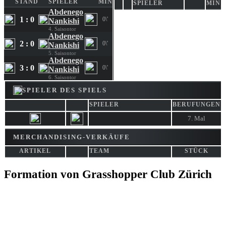
STAND
SPIELER
MIN
SPIELER
MIN
Abdenego
1 : 0
0\'
Nankishi
4. Saisontor
Abdenego
2 : 0
0\'
Nankishi
5. Saisontor
Abdenego
3 : 0
0\'
Nankishi
6. Saisontor
SPIELER DES SPIELS
SPIELER
BERUFUNGEN
7. Mal
MERCHANDISING-VERKÄUFE
ARTIKEL
TEAM
STÜCK
Formation von Grasshopper Club Zürich