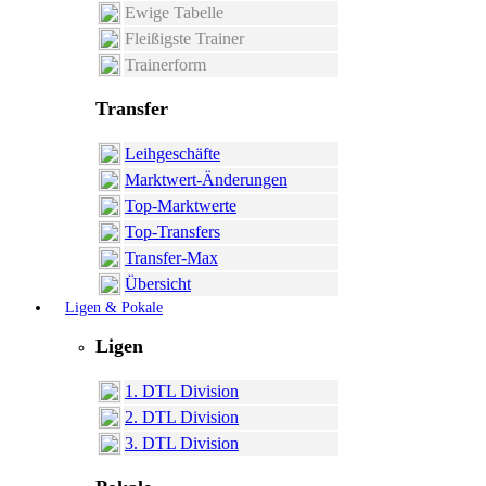
Ewige Tabelle
Fleißigste Trainer
Trainerform
Transfer
Leihgeschäfte
Marktwert-Änderungen
Top-Marktwerte
Top-Transfers
Transfer-Max
Übersicht
Ligen & Pokale
Ligen
1. DTL Division
2. DTL Division
3. DTL Division