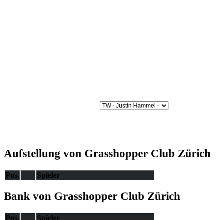
Aufstellung von Grasshopper Club Zürich
Pos.
Spieler
Bank von Grasshopper Club Zürich
Pos.
Spieler