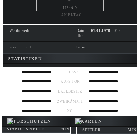
HZ: 0:0
. SPIELTAG
Wettbewerb
Datum
01.01.1970
01:00
Uhr
Zuschauer
0
Saison
STATISTIKEN
SCHÜSSE
AUFS TOR
0%
0%
BALLBESITZ
ZWEIKÄMPFE
XG
TORSCHÜTZEN
KARTEN
STAND
SPIELER
MIN
SPIELER
MIN