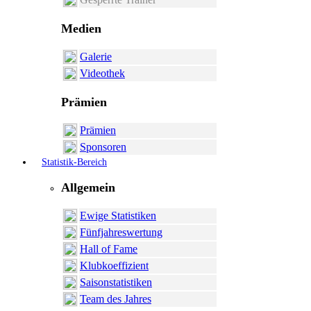
Medien
Galerie
Videothek
Prämien
Prämien
Sponsoren
Statistik-Bereich
Allgemein
Ewige Statistiken
Fünfjahreswertung
Hall of Fame
Klubkoeffizient
Saisonstatistiken
Team des Jahres