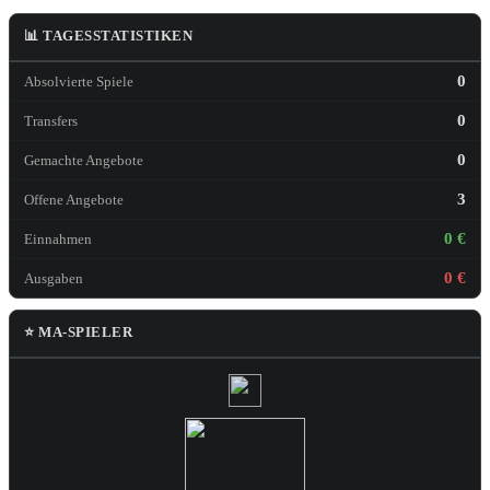
📊 TAGESSTATISTIKEN
0
Absolvierte Spiele
0
Transfers
0
Gemachte Angebote
3
Offene Angebote
0 €
Einnahmen
0 €
Ausgaben
⭐ MA-SPIELER