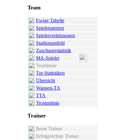
Team
Ewige Tabelle
Spielersperren
Spielerverletzungen
Stadionumfeld
Zuschauerstatistik
MA-Spieler
Teamtreue
Tor-Statistiken
Übersicht
Wappen-TA
TTA
Trostprämie
Trainer
Beste Trainer
Erfolgreichste Trainer