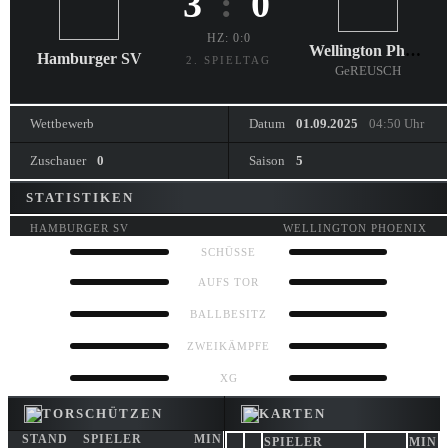
3
:
0
HZ: 0:0
Wellington Phoenix
Hamburger SV
2. SPIELTAG
GeREUSCH
Wettbewerb
Datum
01.09.2025
04:50 Uhr
Zuschauer
0
Saison
5
STATISTIKEN
HAMBURGER SV
WELLINGTON PHOENIX
SCHÜSSE
AUFS TOR
0%
0%
BALLBESITZ
ZWEIKÄMPFE
0.00
0.00
XG
TORSCHÜTZEN
KARTEN
STAND
SPIELER
MIN
SPIELER
MIN