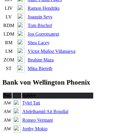
LIV
Ramon Hendriks
LV
Joaquin Seys
RDM
Tom Bischof
LDM
Jon Gorrotxategi
RM
Shea Lacey
LM
Víctor Muñoz Villanueva
ZOM
Ibrahim Maza
ST
Mika Biereth
Bank von Wellington Phoenix
Pos.
Spieler
AW
Tylel Tati
AW
Abdelhamid Ait Boudlal
AW
Romeo Vermant
AW
Jorthy Mokio