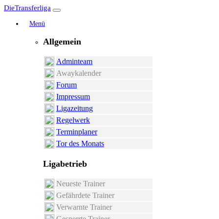
DieTransferliga
Menü
Allgemein
Adminteam
Awaykalender
Forum
Impressum
Ligazeitung
Regelwerk
Terminplaner
Tor des Monats
Ligabetrieb
Neueste Trainer
Gefährdete Trainer
Verwarnte Trainer
Gesperrte Trainer