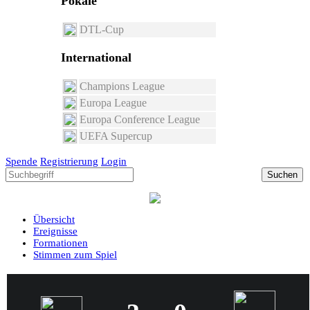
Pokale
DTL-Cup
International
Champions League
Europa League
Europa Conference League
UEFA Supercup
Spende
Registrierung
Login
Suchen
Übersicht
Ereignisse
Formationen
Stimmen zum Spiel