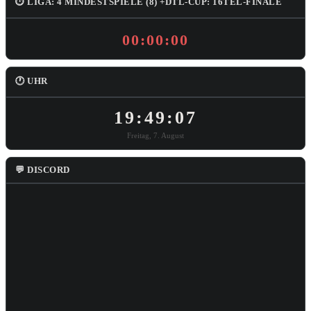
⏱ LIGA: 4 MINDESTSPIELE (8) +DTL-CUP: 16TEL-FINALE
00:00:00
🕐 UHR
19:49:08
Freitag, 7. August
💬 DISCORD