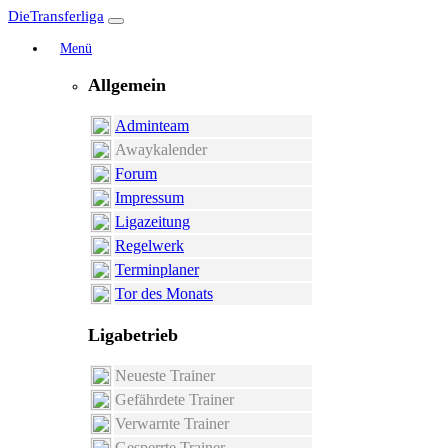
DieTransferliga
Menü
Allgemein
Adminteam
Awaykalender
Forum
Impressum
Ligazeitung
Regelwerk
Terminplaner
Tor des Monats
Ligabetrieb
Neueste Trainer
Gefährdete Trainer
Verwarnte Trainer
Gesperrte Trainer