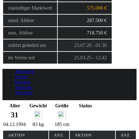
zukünftiger Marktwert
575.000 €
mind. Ablöse
287.500 €
max. Ablöse
718.750 €
zuletzt geändert am
23.07.26 - 01:36
im Verein seit
25.03.25 - 12:42
Allgemein
Saison
Karriere
Stationen
Transfers
Alter
Gewicht
Größe
Status
31
04.12.1994
83 kg
185 cm
AKTION
ANZ.
AKTION
ANZ.