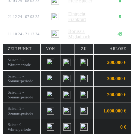
Freie Spieler
0
07.03.25 - 08.03.25
Eintracht
8
21.12.24 - 07.03.25
Frankfurt
Borussia
49
11.10.24 - 21.12.24
M'gladbach
ZEITPUNKT
VON
ZU
ABLÖSE
Saison 3 -
200.000 €
Winterperiode
Saison 3 -
300.000 €
Sommerperiode
Saison 3 -
200.000 €
Sommerperiode
Saison 2 -
1.000.000 €
Sommerperiode
Saison 0 -
0 €
Winterperiode