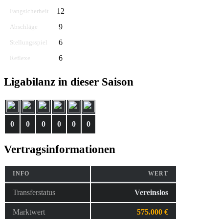
12
Fangsicherheit
9
Abschläge
6
Stellungsspiel
6
Reflexe
Ligabilanz in dieser Saison
0
0
0
0
0
0
Vertragsinformationen
INFO
WERT
Transferstatus
Vereinslos
Marktwert
575.000 €