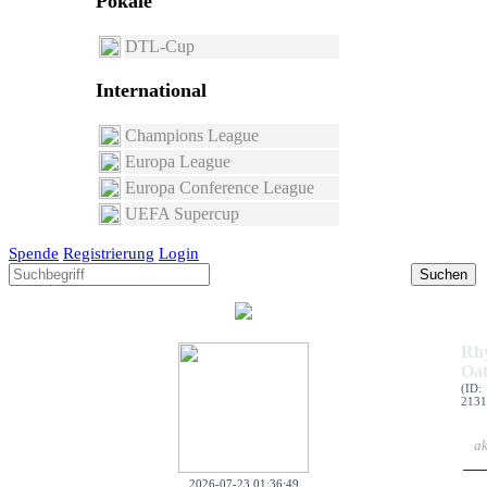
Pokale
DTL-Cup
International
Champions League
Europa League
Europa Conference League
UEFA Supercup
Spende
Registrierung
Login
Suchen
Rh
Oat
(ID:
2131
ak
2026-07-23 01:36:49