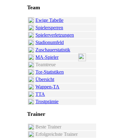
Team
Ewige Tabelle
Spielersperren
Spielerverletzungen
Stadionumfeld
Zuschauerstatistik
MA-Spieler
Teamtreue
Tor-Statistiken
Übersicht
Wappen-TA
TTA
Trostprämie
Trainer
Beste Trainer
Erfolgreichste Trainer