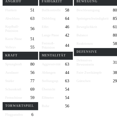
ANGRIFF
FÄHIGKEIT
BEWEGUNG
51
58
80
Flanken
Ballkontrolle
Beschleunigung
63
64
85
Abschluss
Dribbling
Sprintgeschwindigkeit
Kopfball-
46
61
Effet
Beweglichkeit
56
Präzision
42
80
Lange Pässe
Balance
51
Kurze Pässe
Freistoß-
58
Reaktionen
44
55
Volleys
Präzision
DEFENSIVE
KRAFT
MENTALITÄT
Defensives
31
80
63
Sprungkraft
Aggressivität
Bewusstsein
56
44
38
Ausdauer
Abfangen
Faire Zweikämpfe
77
63
29
Stärke
Stellungssp.
Grätschen
69
54
Schusskraft
Übersicht
59
54
Fernschüsse
Elfmeter
56
TORWARTSPIEL
Ruhe
6
Flugparaden