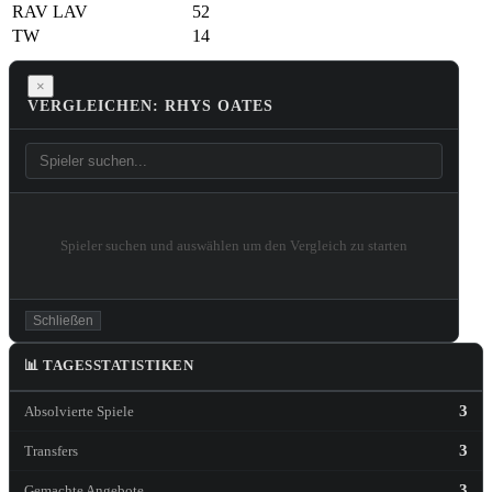
RAV
LAV
52
TW
14
×
VERGLEICHEN: RHYS OATES
Spieler suchen und auswählen um den Vergleich zu starten
Schließen
📊 TAGESSTATISTIKEN
3
Absolvierte Spiele
3
Transfers
3
Gemachte Angebote