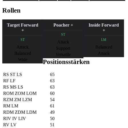
Rollen
Target Forward
Poacher +
Inside Forward
+
+
ST
ST
LM
Attack
Attack
Balanced
Support
Balanced
Attack
Versatile
Wide
Positionsstärken
RS
ST
LS
65
RF
LF
63
RS
MS
LS
63
ROM
ZOM
LOM
60
RZM
ZM
LZM
54
RM
LM
61
RDM
ZDM
LDM
49
RIV
IV
LIV
50
RV
LV
51