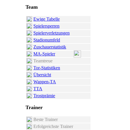
Team
Ewige Tabelle
Spielersperren
Spielerverletzungen
Stadionumfeld
Zuschauerstatistik
MA-Spieler
Teamtreue
Tor-Statistiken
Übersicht
Wappen-TA
TTA
Trostprämie
Trainer
Beste Trainer
Erfolgreichste Trainer