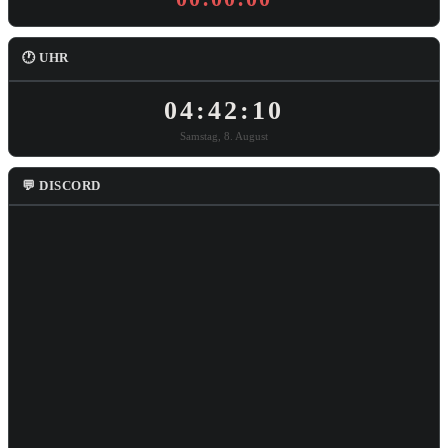
🕐 UHR
04:42:11
Samstag, 8. August
💬 DISCORD