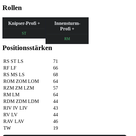
Rollen
Knipser-Profi +
Innensturm-
Profi +
ST
RM
Positionsstärken
RS
ST
LS
71
RF
LF
66
RS
MS
LS
68
ROM
ZOM
LOM
64
RZM
ZM
LZM
57
RM
LM
64
RDM
ZDM
LDM
44
RIV
IV
LIV
43
RV
LV
44
RAV
LAV
46
TW
19