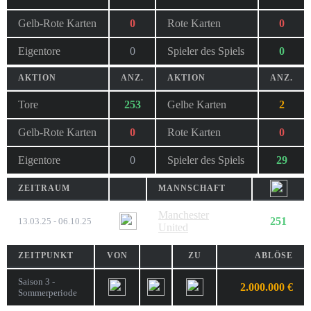
Gelb-Rote Karten
0
Rote Karten
0
Eigentore
0
Spieler des Spiels
0
AKTION
ANZ.
AKTION
ANZ.
Tore
253
Gelbe Karten
2
Gelb-Rote Karten
0
Rote Karten
0
Eigentore
0
Spieler des Spiels
29
ZEITRAUM
MANNSCHAFT
Manchester
251
13.03.25 - 06.10.25
United
ZEITPUNKT
VON
ZU
ABLÖSE
Saison 3 -
2.000.000 €
Sommerperiode