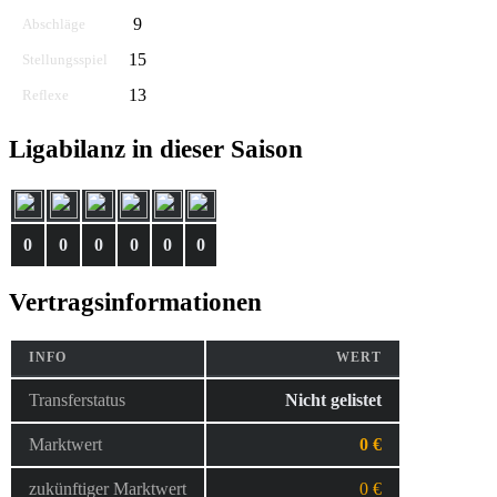
9
Abschläge
15
Stellungsspiel
13
Reflexe
Ligabilanz in dieser Saison
0
0
0
0
0
0
Vertragsinformationen
INFO
WERT
Transferstatus
Nicht gelistet
Marktwert
0 €
zukünftiger Marktwert
0 €