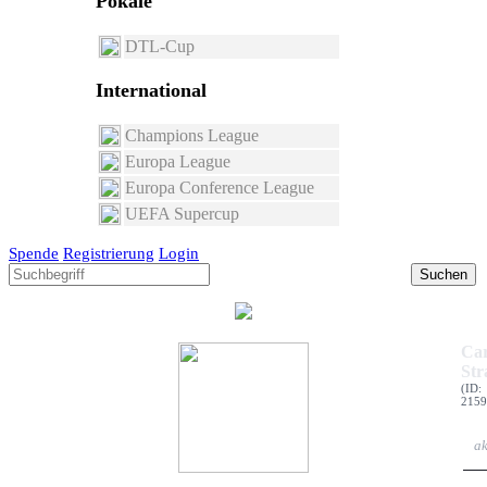
Pokale
DTL-Cup
International
Champions League
Europa League
Europa Conference League
UEFA Supercup
Spende
Registrierung
Login
Suchen
Car
Str
(ID:
2159
ak