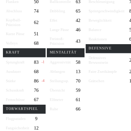
50
63
Flanken
Ballkontrolle
Beschleunigung
74
65
Abschluss
Dribbling
Sprintgeschwindigkeit
Kopfball-
42
Effet
Beweglichkeit
62
Präzision
46
Lange Pässe
Balance
51
Kurze Pässe
Freistoß-
Reaktionen
43
68
Volleys
Präzision
DEFENSIVE
KRAFT
MENTALITÄT
Defensives
83
58
Sprungkraft
-1
Aggressivität
Bewusstsein
68
13
Ausdauer
Abfangen
Faire Zweikämpfe
86
70
Stärke
-4
Stellungssp.
Grätschen
76
59
Schusskraft
Übersicht
67
61
Fernschüsse
Elfmeter
66
TORWARTSPIEL
Ruhe
9
Flugparaden
12
Fangsicherheit