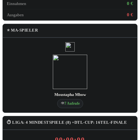
0 €
Einnahmen
0 €
Ausgaben
⭐ MA-SPIELER
Moustapha Mbow
👁
7 Aufrufe
⏱ LIGA: 4 MINDESTSPIELE (8) +DTL-CUP: 16TEL-FINALE
00:00:00