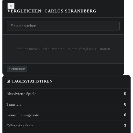
×
VERGLEICHEN: CARLOS STRANDBERG
Spieler suchen und auswählen um den Vergleich zu starten
Schließen
📊 TAGESSTATISTIKEN
0
Absolvierte Spiele
0
Transfers
0
Gemachte Angebote
3
Offene Angebote