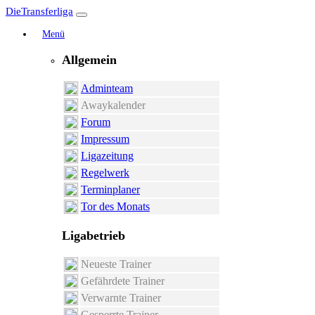
DieTransferliga
Menü
Allgemein
Adminteam
Awaykalender
Forum
Impressum
Ligazeitung
Regelwerk
Terminplaner
Tor des Monats
Ligabetrieb
Neueste Trainer
Gefährdete Trainer
Verwarnte Trainer
Gesperrte Trainer