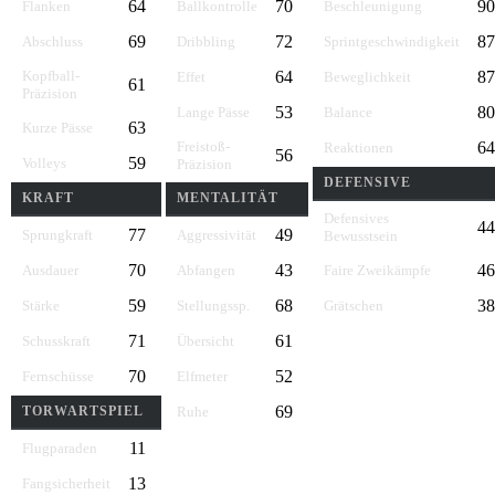
64
70
90
Flanken
Ballkontrolle
Beschleunigung
69
72
87
Abschluss
Dribbling
Sprintgeschwindigkeit
Kopfball-
64
87
Effet
Beweglichkeit
61
Präzision
53
80
Lange Pässe
Balance
63
Kurze Pässe
Freistoß-
64
Reaktionen
56
59
Volleys
Präzision
DEFENSIVE
KRAFT
MENTALITÄT
Defensives
44
77
49
Sprungkraft
Aggressivität
Bewusstsein
70
43
46
Ausdauer
Abfangen
Faire Zweikämpfe
59
68
38
Stärke
Stellungssp.
Grätschen
71
61
Schusskraft
Übersicht
70
52
Fernschüsse
Elfmeter
69
TORWARTSPIEL
Ruhe
11
Flugparaden
13
Fangsicherheit