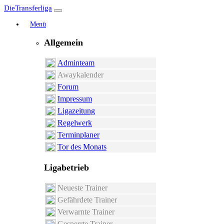
DieTransferliga
Menü
Allgemein
Adminteam
Awaykalender
Forum
Impressum
Ligazeitung
Regelwerk
Terminplaner
Tor des Monats
Ligabetrieb
Neueste Trainer
Gefährdete Trainer
Verwarnte Trainer
Gesperrte Trainer