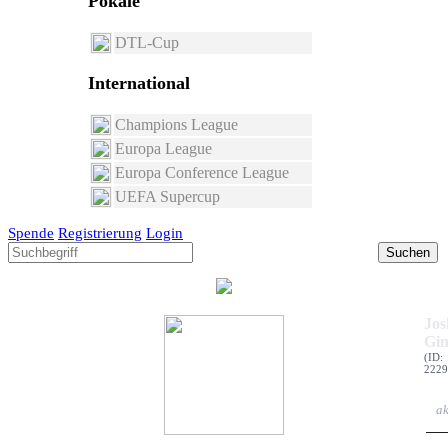
Pokale
DTL-Cup
International
Champions League
Europa League
Europa Conference League
UEFA Supercup
Spende
Registrierung
Login
Suchen
Jos
Gin
(ID:
2229
ak