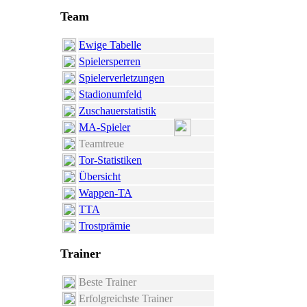
Team
Ewige Tabelle
Spielersperren
Spielerverletzungen
Stadionumfeld
Zuschauerstatistik
MA-Spieler
Teamtreue
Tor-Statistiken
Übersicht
Wappen-TA
TTA
Trostprämie
Trainer
Beste Trainer
Erfolgreichste Trainer