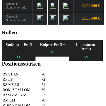
Saison 4 -
3.000.000 €
Sommerperiode
Saison 2 -
2.000.000 €
Sommerperiode
Rollen
Stoßsturm-Profi
Knipser-Profi +
Innensturm-
+
Profi +
ST
ST
RM
Positionsstärken
RS
ST
LS
70
RF
LF
72
RS
MS
LS
71
ROM
ZOM
LOM
69
RZM
ZM
LZM
63
RM
LM
70
RDM
ZDM
LDM
55