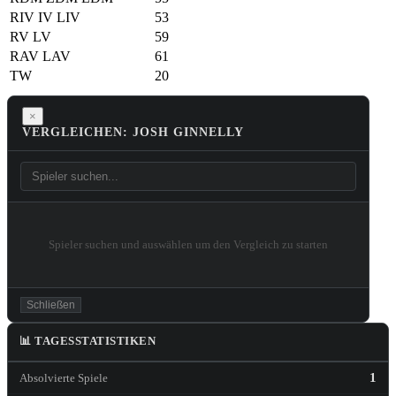
RIV
IV
LIV
53
RV
LV
59
RAV
LAV
61
TW
20
×
VERGLEICHEN: JOSH GINNELLY
Spieler suchen und auswählen um den Vergleich zu starten
Schließen
📊 TAGESSTATISTIKEN
1
Absolvierte Spiele