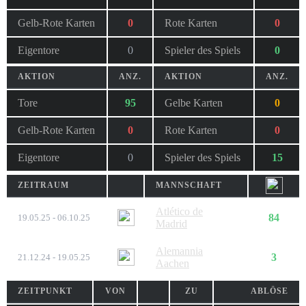
Gelb-Rote Karten
0
Rote Karten
0
Eigentore
0
Spieler des Spiels
0
AKTION
ANZ.
AKTION
ANZ.
Tore
95
Gelbe Karten
0
Gelb-Rote Karten
0
Rote Karten
0
Eigentore
0
Spieler des Spiels
15
ZEITRAUM
MANNSCHAFT
Atlético de
84
19.05.25 - 06.10.25
Madrid
Alemannia
3
21.12.24 - 19.05.25
Aachen
ZEITPUNKT
VON
ZU
ABLÖSE