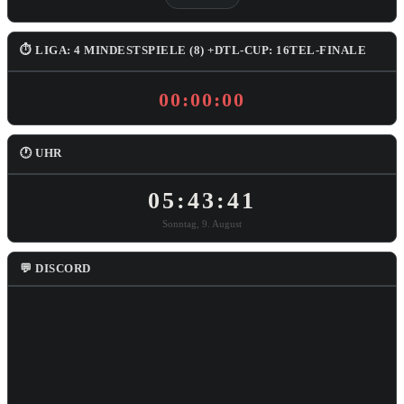
⏱ LIGA: 4 MINDESTSPIELE (8) +DTL-CUP: 16TEL-FINALE
00:00:00
🕐 UHR
05:43:42
Sonntag, 9. August
💬 DISCORD