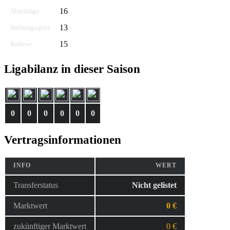
16
Abschläge
13
Stellungsspiel
15
Reflexe
Ligabilanz in dieser Saison
0
0
0
0
0
0
Vertragsinformationen
INFO
WERT
Transferstatus
Nicht gelistet
Marktwert
0 €
zukünftiger Marktwert
0 €