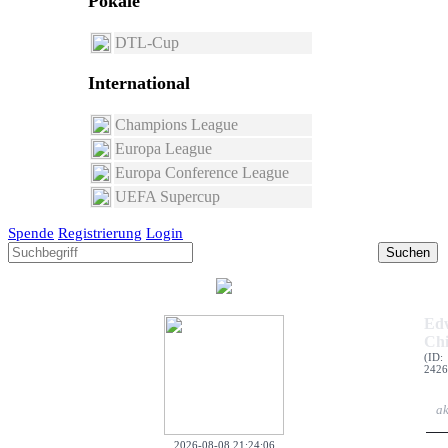
Pokale
DTL-Cup
International
Champions League
Europa League
Europa Conference League
UEFA Supercup
Spende
Registrierung
Login
Suchen
Ed
Chi
(ID:
2426
ak
2026-08-08 21:24:06