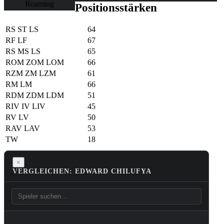
Roaming
Positionsstärken
RS
ST
LS
64
RF
LF
67
RS
MS
LS
65
ROM
ZOM
LOM
66
RZM
ZM
LZM
61
RM
LM
66
RDM
ZDM
LDM
51
RIV
IV
LIV
45
RV
LV
50
RAV
LAV
53
TW
18
×
VERGLEICHEN: EDWARD CHILUFYA