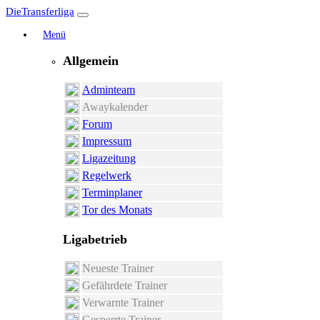
DieTransferliga
Menü
Allgemein
Adminteam
Awaykalender
Forum
Impressum
Ligazeitung
Regelwerk
Terminplaner
Tor des Monats
Ligabetrieb
Neueste Trainer
Gefährdete Trainer
Verwarnte Trainer
Gesperrte Trainer