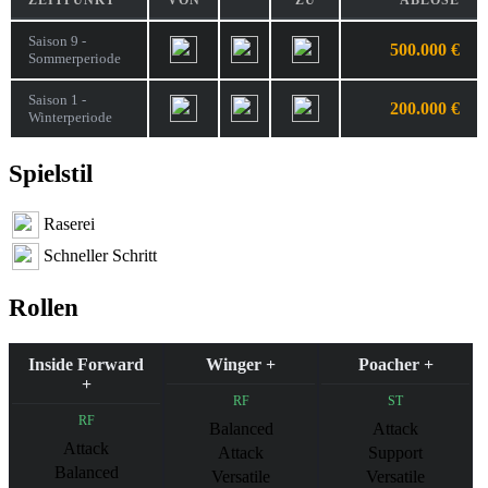
ZEITPUNKT
VON
ZU
ABLÖSE
Saison 9 -
500.000 €
Sommerperiode
Saison 1 -
200.000 €
Winterperiode
Spielstil
Raserei
Schneller Schritt
Rollen
Inside Forward
Winger +
Poacher +
+
RF
ST
RF
Balanced
Attack
Attack
Attack
Support
Balanced
Versatile
Versatile