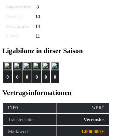
8
Fangsicherheit
10
Abschläge
14
Stellungsspiel
11
Reflexe
Ligabilanz in dieser Saison
0
0
0
0
0
0
Vertragsinformationen
INFO
WERT
Transferstatus
Vereinslos
Marktwert
1.000.000 €