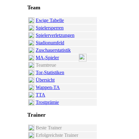
Team
Ewige Tabelle
Spielersperren
Spielerverletzungen
Stadionumfeld
Zuschauerstatistik
MA-Spieler
Teamtreue
Tor-Statistiken
Übersicht
Wappen-TA
TTA
Trostprämie
Trainer
Beste Trainer
Erfolgreichste Trainer