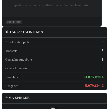
Spieler suchen und auswählen um den Vergleich zu starten
Schließen
📊 TAGESSTATISTIKEN
3
Absolvierte Spiele
5
Transfers
1
Gemachte Angebote
3
Offene Angebote
13.075.098 €
Einnahmen
5.979.604 €
Ausgaben
⭐ MA-SPIELER