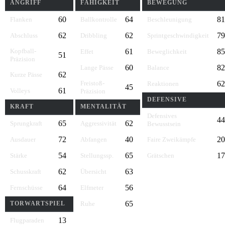
ANGRIFF
FÄHIGKEIT
BEWEGUNG
60
64
81
Flanken
Ballkontrolle
Beschleunigung
62
62
79
Abschluss
Dribbling
Sprintgeschwindigkeit
Kopfball-
61
85
Effet
Beweglichkeit
51
Präzision
60
82
Lange Pässe
Balance
62
Kurze Pässe
Freistoß-
62
Reaktionen
45
61
Volleys
Präzision
DEFENSIVE
KRAFT
MENTALITÄT
Defensives
44
65
62
Sprungkraft
Aggressivität
Bewusstsein
72
40
20
Ausdauer
Abfangen
Faire Zweikämpfe
54
65
17
Stärke
Stellungssp.
Grätschen
62
63
Schusskraft
Übersicht
64
56
Fernschüsse
Elfmeter
65
TORWARTSPIEL
Ruhe
13
Flugparaden