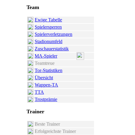
Team
Ewige Tabelle
Spielersperren
Spielerverletzungen
Stadionumfeld
Zuschauerstatistik
MA-Spieler
Teamtreue
Tor-Statistiken
Übersicht
Wappen-TA
TTA
Trostprämie
Trainer
Beste Trainer
Erfolgreichste Trainer