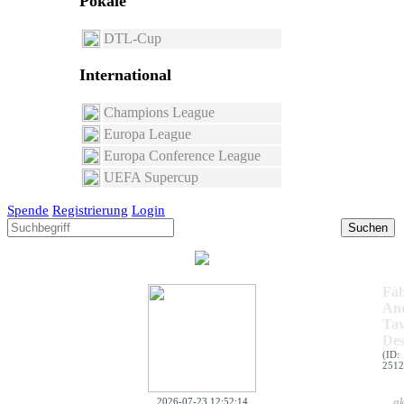
Pokale
DTL-Cup
International
Champions League
Europa League
Europa Conference League
UEFA Supercup
Spende
Registrierung
Login
Suchen
Fáb
An
Tav
Des
(ID:
2512
ak
2026-07-23 12:52:14