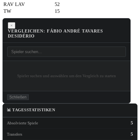
RAV
LAV
52
TW
15
×
VERGLEICHEN: FÁBIO ANDRÉ TAVARES
DESIDÉRIO
Spieler suchen und auswählen um den Vergleich zu starten
Schließen
📊 TAGESSTATISTIKEN
5
Absolvierte Spiele
5
Transfers