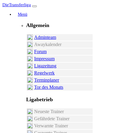
DieTransferliga
Menü
Allgemein
Adminteam
Awaykalender
Forum
Impressum
Ligazeitung
Regelwerk
Terminplaner
Tor des Monats
Ligabetrieb
Neueste Trainer
Gefährdete Trainer
Verwarnte Trainer
Gesperrte Trainer