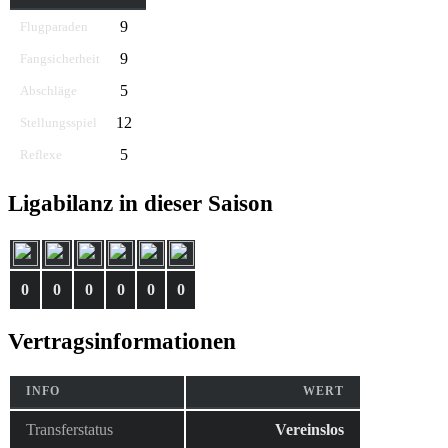
9
Flugparaden
9
Fangsicherheit
5
Abschläge
12
Stellungsspiel
5
Reflexe
Ligabilanz in dieser Saison
0
0
0
0
0
0
Vertragsinformationen
INFO
WERT
Transferstatus
Vereinslos