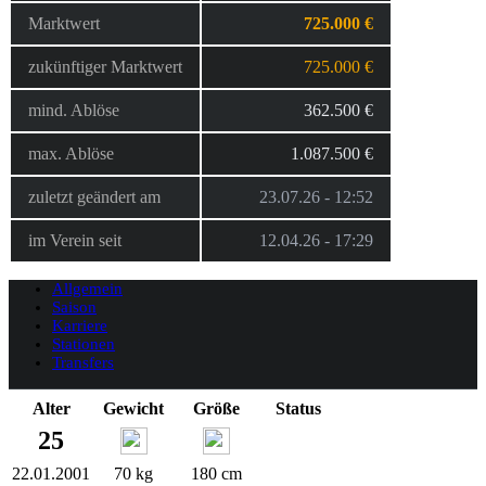
Marktwert
725.000 €
zukünftiger Marktwert
725.000 €
mind. Ablöse
362.500 €
max. Ablöse
1.087.500 €
zuletzt geändert am
23.07.26 - 12:52
im Verein seit
12.04.26 - 17:29
Allgemein
Saison
Karriere
Stationen
Transfers
Alter
Gewicht
Größe
Status
25
22.01.2001
70 kg
180 cm