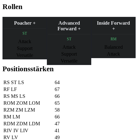
Rollen
Poacher +
Advanced
Inside Forward
Forward +
+
ST
ST
RM
Attack
Attack
Balanced
Support
Support
Attack
Versatile
Versatile
Positionsstärken
RS
ST
LS
64
RF
LF
67
RS
MS
LS
66
ROM
ZOM
LOM
65
RZM
ZM
LZM
58
RM
LM
66
RDM
ZDM
LDM
47
RIV
IV
LIV
41
RV
LV
49