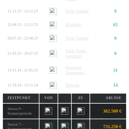
Freie Spieler
0
11.12.25 - 12.12.25
Besiktas
65
22.08.25 - 11.12.25
Freie Spieler
0
29.07.25 - 22.08.25
Paris Saint-
0
21.05.25 - 29.07.25
Germain
Borussia
31
15.11.24 - 21.05.25
Dortmund
Brescia
14
11.10.24 - 15.11.24
ZEITPUNKT
VON
ZU
ABLÖSE
Saison 9 -
362.500 €
Sommerperiode
Saison 7 -
731.250 €
Sommerperiode