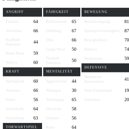
ANGRIFF
FÄHIGKEIT
BEWEGUNG
64
65
81
Flanken
Ballkontrolle
Beschleunigung
66
67
87
Abschluss
Dribbling
Sprintgeschwindigkeit
Kopfball-
66
70
Effet
Beweglichkeit
44
Präzision
50
74
Lange Pässe
Balance
59
Kurze Pässe
Freistoß-
59
Reaktionen
50
60
Volleys
Präzision
DEFENSIVE
KRAFT
MENTALITÄT
Defensives
41
60
44
Sprungkraft
Aggressivität
Bewusstsein
66
30
19
Ausdauer
Abfangen
Faire Zweikämpfe
56
65
20
Stärke
Stellungssp.
Grätschen
64
58
Schusskraft
Übersicht
63
56
Fernschüsse
Elfmeter
64
TORWARTSPIEL
Ruhe