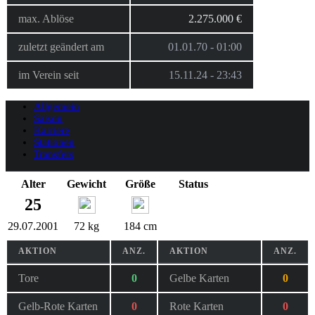
max. Ablöse
2.275.000 €
zuletzt geändert am
01.01.70 - 01:00
im Verein seit
15.11.24 - 23:43
Allgemein
Saison
Karriere
Stationen
Transfers
Alter
Gewicht
Größe
Status
25
29.07.2001
72 kg
184 cm
AKTION
ANZ.
AKTION
ANZ.
Tore
0
Gelbe Karten
0
Gelb-Rote Karten
0
Rote Karten
0