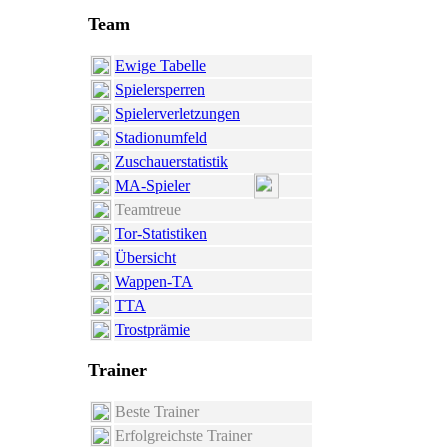
Team
Ewige Tabelle
Spielersperren
Spielerverletzungen
Stadionumfeld
Zuschauerstatistik
MA-Spieler
Teamtreue
Tor-Statistiken
Übersicht
Wappen-TA
TTA
Trostprämie
Trainer
Beste Trainer
Erfolgreichste Trainer