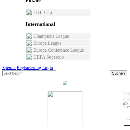
Pokale
DTL-Cup
International
Champions League
Europa League
Europa Conference League
UEFA Supercup
Spende
Registrierung
Login
Suchen
Fel
Ch
(ID:
2612
ak