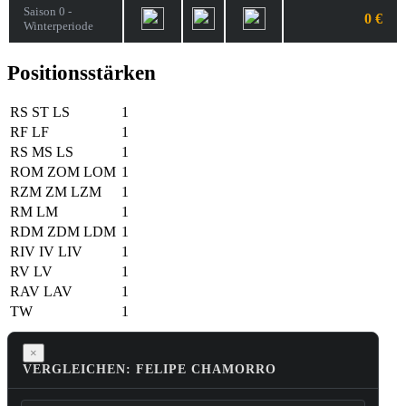
Saison 0 -
0 €
Winterperiode
Positionsstärken
RS
ST
LS
1
RF
LF
1
RS
MS
LS
1
ROM
ZOM
LOM
1
RZM
ZM
LZM
1
RM
LM
1
RDM
ZDM
LDM
1
RIV
IV
LIV
1
RV
LV
1
RAV
LAV
1
TW
1
×
VERGLEICHEN: FELIPE CHAMORRO