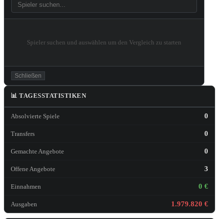
Spieler suchen und auswählen um den Vergleich zu starten
Schließen
📊 TAGESSTATISTIKEN
0
Absolvierte Spiele
0
Transfers
0
Gemachte Angebote
3
Offene Angebote
0 €
Einnahmen
1.979.820 €
Ausgaben