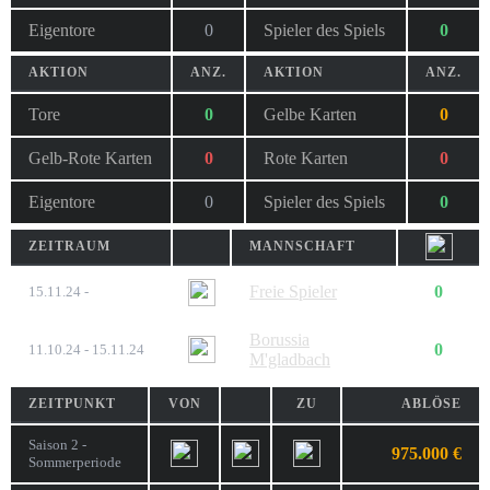
Eigentore
0
Spieler des Spiels
0
AKTION
ANZ.
AKTION
ANZ.
Tore
0
Gelbe Karten
0
Gelb-Rote Karten
0
Rote Karten
0
Eigentore
0
Spieler des Spiels
0
ZEITRAUM
MANNSCHAFT
Freie Spieler
0
15.11.24 -
Borussia
0
11.10.24 - 15.11.24
M'gladbach
ZEITPUNKT
VON
ZU
ABLÖSE
Saison 2 -
975.000 €
Sommerperiode