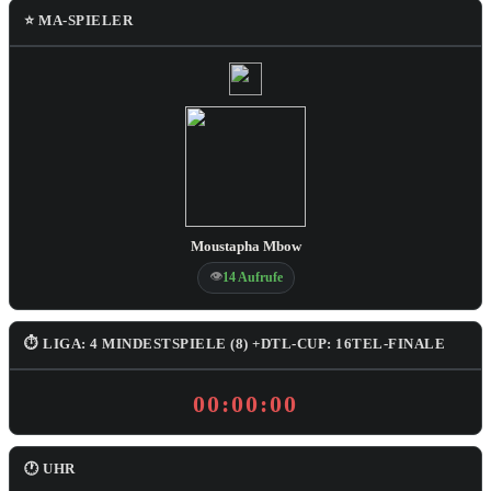
⭐ MA-SPIELER
Moustapha Mbow
👁
14 Aufrufe
⏱ LIGA: 4 MINDESTSPIELE (8) +DTL-CUP: 16TEL-FINALE
00:00:00
🕐 UHR