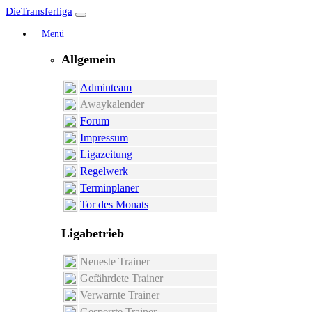
DieTransferliga
Menü
Allgemein
Adminteam
Awaykalender
Forum
Impressum
Ligazeitung
Regelwerk
Terminplaner
Tor des Monats
Ligabetrieb
Neueste Trainer
Gefährdete Trainer
Verwarnte Trainer
Gesperrte Trainer