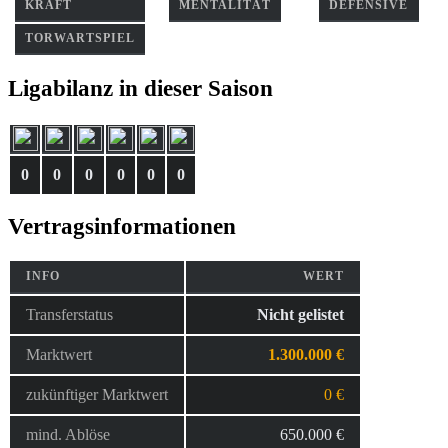
KRAFT
MENTALITÄT
DEFENSIVE
TORWARTSPIEL
Ligabilanz in dieser Saison
0
0
0
0
0
0
Vertragsinformationen
INFO
WERT
Transferstatus
Nicht gelistet
Marktwert
1.300.000 €
zukünftiger Marktwert
0 €
mind. Ablöse
650.000 €