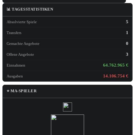
📊 TAGESSTATISTIKEN
5
Absolvierte Spiele
1
Transfers
0
Gemachte Angebote
3
Offene Angebote
64.762.965 €
Einnahmen
14.106.754 €
Ausgaben
⭐ MA-SPIELER