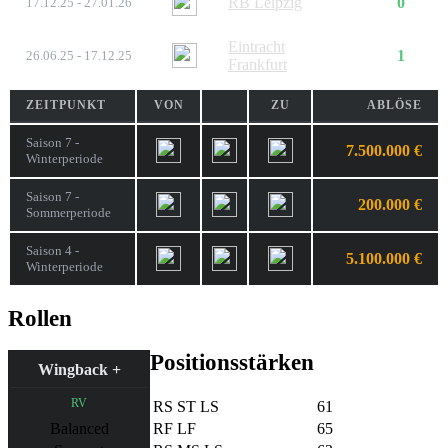
RB Leipzig
0
17.12.25 - 27.01.26
Eintracht
1
26.06.25 - 17.12.25
Frankfurt
ZEITPUNKT
VON
ZU
ABLÖSE
Saison 7 -
7.500.000 €
Winterperiode
Saison 7 -
200.000 €
Sommerperiode
Saison 4 -
5.100.000 €
Winterperiode
Rollen
Positionsstärken
Wingback +
RV
RS
ST
LS
61
RF
LF
65
Balanced