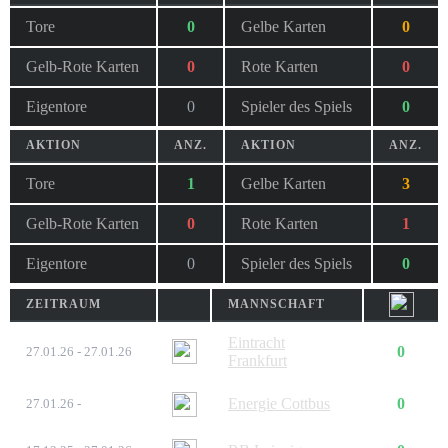
Tore
0
Gelbe Karten
0
Gelb-Rote Karten
0
Rote Karten
0
Eigentore
0
Spieler des Spiels
0
AKTION
ANZ.
AKTION
ANZ.
Tore
1
Gelbe Karten
3
Gelb-Rote Karten
0
Rote Karten
1
Eigentore
0
Spieler des Spiels
0
ZEITRAUM
MANNSCHAFT
Eintracht
0
27.01.26 - 27.01.26
Frankfurt
Energie Cottbus
0
27.01.26 -