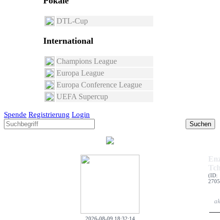
Pokale
DTL-Cup
International
Champions League
Europa League
Europa Conference League
UEFA Supercup
Spende
Registrierung
Login
Suchen
En
Tch
(ID:
2705
ak
2026-08-09 18:32:14