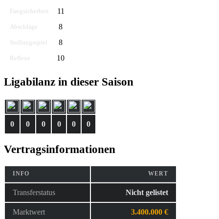
11
Fangsicherheit
8
Abschläge
8
Stellungsspiel
10
Reflexe
Ligabilanz in dieser Saison
0
0
0
0
0
0
Vertragsinformationen
INFO
WERT
Transferstatus
Nicht gelistet
Marktwert
3.400.000 €