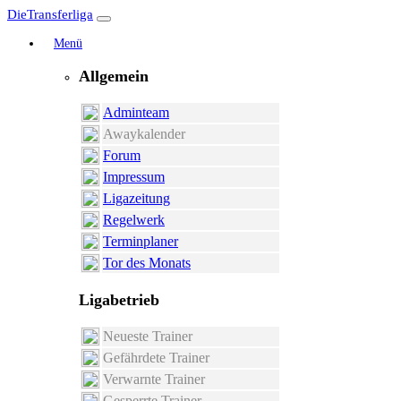
DieTransferliga
Menü
Allgemein
Adminteam
Awaykalender
Forum
Impressum
Ligazeitung
Regelwerk
Terminplaner
Tor des Monats
Ligabetrieb
Neueste Trainer
Gefährdete Trainer
Verwarnte Trainer
Gesperrte Trainer