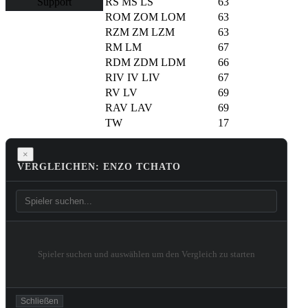
RS
MS
LS
63
Support
ROM
ZOM
LOM
63
RZM
ZM
LZM
63
RM
LM
67
RDM
ZDM
LDM
66
RIV
IV
LIV
67
RV
LV
69
RAV
LAV
69
TW
17
×
VERGLEICHEN: ENZO TCHATO
Spieler suchen und auswählen um den Vergleich zu starten
Schließen