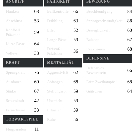
ANGRIFF
FÄHIGKEIT
BEWEGUNG
63
66
84
Flanken
Ballkontrolle
Beschleunigung
53
63
86
Abschluss
Dribbling
Sprintgeschwindigkeit
Kopfball-
52
60
Effet
Beweglichkeit
59
Präzision
59
67
Lange Pässe
Balance
64
Kurze Pässe
Freistoß-
68
Reaktionen
36
33
Volleys
Präzision
DEFENSIVE
KRAFT
MENTALITÄT
Defensives
66
76
62
Sprungkraft
Aggressivität
Bewusstsein
69
68
68
Ausdauer
Abfangen
Faire Zweikämpfe
67
59
64
Stärke
Stellungssp.
Grätschen
42
59
Schusskraft
Übersicht
33
39
Fernschüsse
Elfmeter
56
TORWARTSPIEL
Ruhe
11
Flugparaden