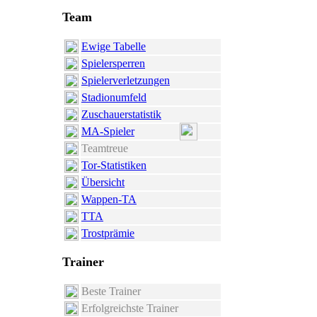
Team
Ewige Tabelle
Spielersperren
Spielerverletzungen
Stadionumfeld
Zuschauerstatistik
MA-Spieler
Teamtreue
Tor-Statistiken
Übersicht
Wappen-TA
TTA
Trostprämie
Trainer
Beste Trainer
Erfolgreichste Trainer