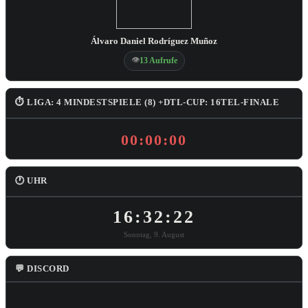
Álvaro Daniel Rodríguez Muñoz
👁
13 Aufrufe
⏱ LIGA: 4 MINDESTSPIELE (8) +DTL-CUP: 16TEL-FINALE
00:00:00
🕐 UHR
16:32:23
Sonntag, 9. August
💬 DISCORD