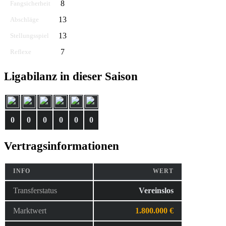
8
Fangsicherheit
13
Abschläge
13
Stellungsspiel
7
Reflexe
Ligabilanz in dieser Saison
0
0
0
0
0
0
Vertragsinformationen
INFO
WERT
Transferstatus
Vereinslos
Marktwert
1.800.000 €