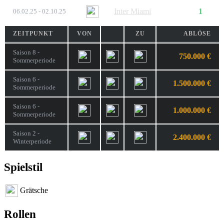
Inter Miami
1
06.02.25 - 02.10.25
ZEITPUNKT
VON
ZU
ABLÖSE
Saison 8 -
750.000 €
Sommerperiode
Saison 6 -
1.500.000 €
Sommerperiode
Saison 6 -
1.000.000 €
Sommerperiode
Saison 2 -
2.400.000 €
Winterperiode
Spielstil
Grätsche
Rollen