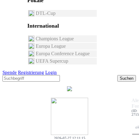
Pokale
DTL-Cup
International
Champions League
Europa League
Europa Conference League
UEFA Supercup
Spende
Registrierung
Login
Suchen
Ale
Fon
(ID:
2715
ak
2026-07-27 12:11:15