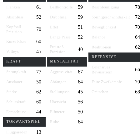
61
59
78
Flanken
Ballkontrolle
Beschleunigung
52
59
72
Abschluss
Dribbling
Sprintgeschwindigkeit
Kopfball-
51
70
Effet
Beweglichkeit
70
Präzision
52
64
Lange Pässe
Balance
60
Kurze Pässe
Freistoß-
62
Reaktionen
40
45
Volleys
Präzision
DEFENSIVE
KRAFT
MENTALITÄT
Defensives
66
77
67
Sprungkraft
Aggressivität
Bewusstsein
50
64
70
Ausdauer
Abfangen
Faire Zweikämpfe
62
45
68
Stärke
Stellungssp.
Grätschen
60
56
Schusskraft
Übersicht
44
50
Fernschüsse
Elfmeter
64
TORWARTSPIEL
Ruhe
13
Flugparaden