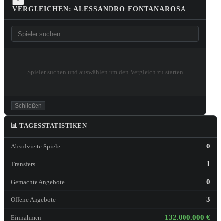
×
VERGLEICHEN: ALESSANDRO FONTANAROSA
Spieler suchen und auswählen um den Vergleich zu starten
Schließen
📊 TAGESSTATISTIKEN
0
Absolvierte Spiele
1
Transfers
0
Gemachte Angebote
3
Offene Angebote
132.000.000 €
Einnahmen