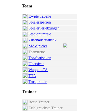
Team
Ewige Tabelle
Spielersperren
Spielerverletzungen
Stadionumfeld
Zuschauerstatistik
MA-Spieler
Teamtreue
Tor-Statistiken
Übersicht
Wappen-TA
TTA
Trostprämie
Trainer
Beste Trainer
Erfolgreichste Trainer