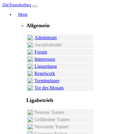
DieTransferliga
Menü
Allgemein
Adminteam
Awaykalender
Forum
Impressum
Ligazeitung
Regelwerk
Terminplaner
Tor des Monats
Ligabetrieb
Neueste Trainer
Gefährdete Trainer
Verwarnte Trainer
Gesperrte Trainer