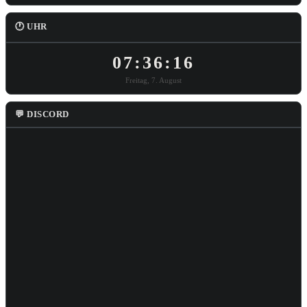
🕐 UHR
07:36:17
Freitag, 7. August
💬 DISCORD