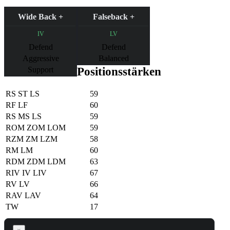
Wide Back +
Falseback +
IV
LV
Defend
Defend
Aggressive
Balanced
Support
Positionsstärken
RS
ST
LS
59
RF
LF
60
RS
MS
LS
59
ROM
ZOM
LOM
59
RZM
ZM
LZM
58
RM
LM
60
RDM
ZDM
LDM
63
RIV
IV
LIV
67
RV
LV
66
RAV
LAV
64
TW
17