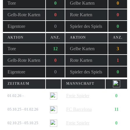
Tore
0
Gelbe Karten
0
Gelb-Rote Karten
0
Rote Karten
0
Eigentore
0
Spieler des Spiels
0
AKTION
ANZ.
AKTION
ANZ.
Tore
12
Gelbe Karten
3
Gelb-Rote Karten
0
Rote Karten
1
Eigentore
0
Spieler des Spiels
0
ZEITRAUM
MANNSCHAFT
Freie Spieler
0
01.02.26 -
FC Barcelona
11
05.10.25 - 01.02.26
Freie Spieler
0
02.10.25 - 05.10.25