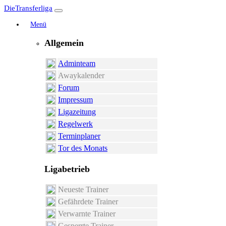
DieTransferliga
Menü
Allgemein
Adminteam
Awaykalender
Forum
Impressum
Ligazeitung
Regelwerk
Terminplaner
Tor des Monats
Ligabetrieb
Neueste Trainer
Gefährdete Trainer
Verwarnte Trainer
Gesperrte Trainer