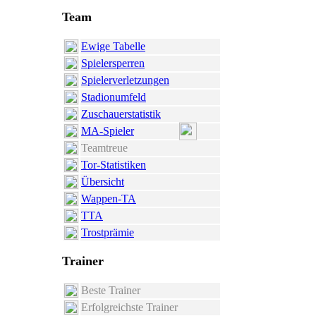
Team
Ewige Tabelle
Spielersperren
Spielerverletzungen
Stadionumfeld
Zuschauerstatistik
MA-Spieler
Teamtreue
Tor-Statistiken
Übersicht
Wappen-TA
TTA
Trostprämie
Trainer
Beste Trainer
Erfolgreichste Trainer