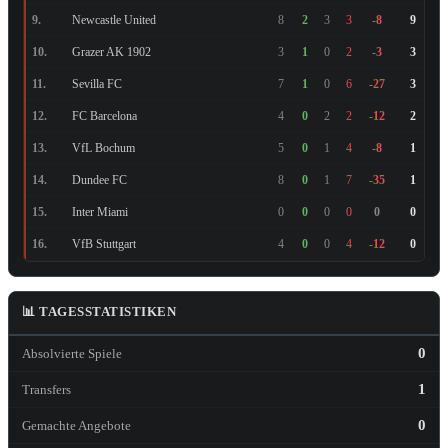
Newcastle United
9.
8
2
3
3
-8
9
Grazer AK 1902
10.
3
1
0
2
-3
3
Sevilla FC
11.
7
1
0
6
-27
3
FC Barcelona
12.
4
0
2
2
-12
2
VfL Bochum
13.
5
0
1
4
-8
1
Dundee FC
14.
8
0
1
7
-35
1
Inter Miami
15.
0
0
0
0
0
0
VfB Stuttgart
16.
4
0
0
4
-12
0
📊 TAGESSTATISTIKEN
0
Absolvierte Spiele
1
Transfers
0
Gemachte Angebote