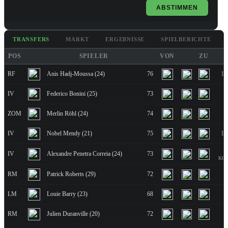
ABSTIMMEN
TRANSFERS
MARKT
ERGEBNISSE
SPIELBERICHTE
POS
SPIELER
VON
ZU
RF
Anis Hadj-Moussa (24)
76
13
IV
Federico Bonini (25)
73
5
ZOM
Merlin Röhl (24)
74
6
IV
Nobel Mendy (21)
75
12
IV
Alexandre Penetra Correia (24)
73
KO: 
RM
Patrick Roberts (29)
72
1
LM
Louie Barry (23)
68
RM
Julien Duranville (20)
72