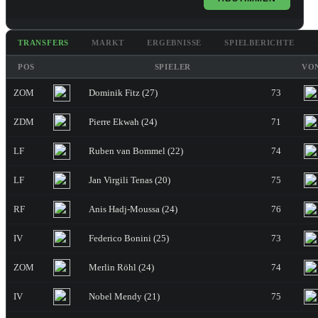
TRANSFERS
MARKT
ERGEBNISSE
SPIELBERICHTE
POS
SPIELER
VO
ZOM
Dominik Fitz (27)
73
ZDM
Pierre Ekwah (24)
71
LF
Ruben van Bommel (22)
74
LF
Jan Virgili Tenas (20)
75
RF
Anis Hadj-Moussa (24)
76
IV
Federico Bonini (25)
73
ZOM
Merlin Röhl (24)
74
IV
Nobel Mendy (21)
75