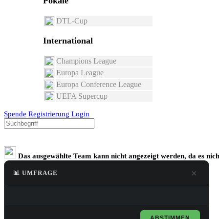
Pokale
DTL-Cup
International
Champions League
Europa League
Europa Conference League
UEFA Supercup
Spende
Registrierung
Login
Das ausgewählte Team kann nicht angezeigt werden, da es nicht 
×
📊 UMFRAGE
ABSTIMMEN