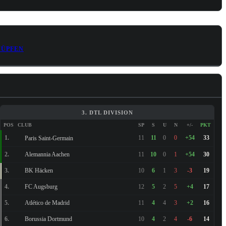
NÜPFEN
3. DTL DIVISION
POS
CLUB
SP
S
U
N
+/-
PKT
1.
11
11
0
0
+54
33
Paris Saint-Germain
Alemannia Aachen
2.
11
10
0
1
+54
30
BK Häcken
3.
10
6
1
3
-3
19
FC Augsburg
4.
12
5
2
5
+4
17
Atlético de Madrid
5.
11
4
4
3
+2
16
Borussia Dortmund
6.
10
4
2
4
-6
14