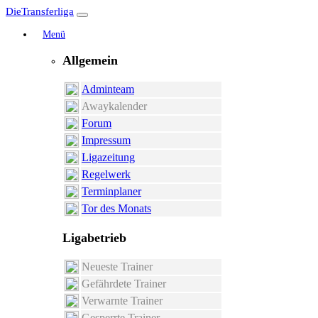
DieTransferliga
Menü
Allgemein
Adminteam
Awaykalender
Forum
Impressum
Ligazeitung
Regelwerk
Terminplaner
Tor des Monats
Ligabetrieb
Neueste Trainer
Gefährdete Trainer
Verwarnte Trainer
Gesperrte Trainer