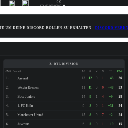
0 €
KO: 60.000.000 €
15.000.000 €
1.350.000 €
TE UM DEINE DISCORD ROLLEN ZU ERHALTEN -
DISCORD VERK
0 €
0 €
1.125.000 €
2. DTL DIVISION
POS
CLUB
SP
S
U
N
+/-
PKT
2.175.000 €
1.
13
12
0
1
+43
36
Arsenal
28.000.000 €
Werder Bremen
2.
11
11
0
0
+48
33
Boca Juniors
3.
14
9
1
4
+9
28
750.000 €
1. FC Köln
4.
9
8
0
1
+31
24
18.000.000 €
Manchester United
5.
15
8
0
7
+2
24
0 €
Juventus
6.
6
5
0
1
+19
15