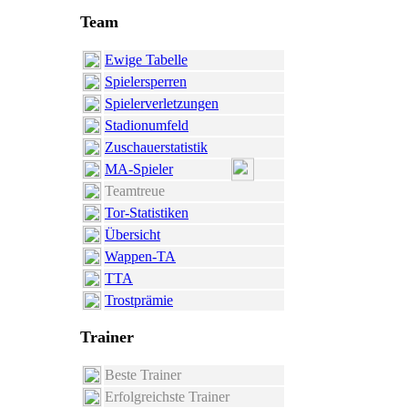
Team
Ewige Tabelle
Spielersperren
Spielerverletzungen
Stadionumfeld
Zuschauerstatistik
MA-Spieler
Teamtreue
Tor-Statistiken
Übersicht
Wappen-TA
TTA
Trostprämie
Trainer
Beste Trainer
Erfolgreichste Trainer