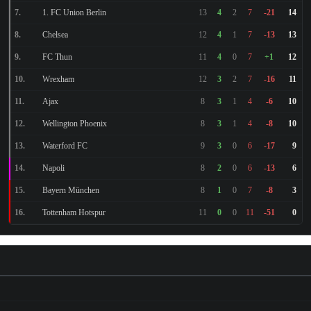
15.000.000 €
1. FC Union Berlin
7.
13
4
2
7
-21
14
Chelsea
8.
12
4
1
7
-13
13
162.500 €
FC Thun
9.
11
4
0
7
+1
12
4.500.000 €
Wrexham
10.
12
3
2
7
-16
11
10.000.000 €
Ajax
11.
8
3
1
4
-6
10
Wellington Phoenix
12.
8
3
1
4
-8
10
3.000.000 €
Waterford FC
13.
9
3
0
6
-17
9
2.100.000 €
Napoli
14.
8
2
0
6
-13
6
12.000.000 €
Bayern München
15.
8
1
0
7
-8
3
1.400.000 €
Tottenham Hotspur
16.
11
0
0
11
-51
0
4.900.000 €
975.000 €
40.000.000 €