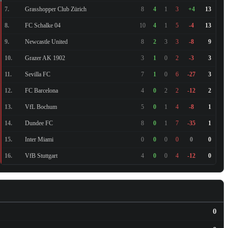
Grasshopper Club Zürich
7.
8
4
1
3
+4
13
FC Schalke 04
8.
10
4
1
5
-4
13
Newcastle United
9.
8
2
3
3
-8
9
Grazer AK 1902
10.
3
1
0
2
-3
3
Sevilla FC
11.
7
1
0
6
-27
3
FC Barcelona
12.
4
0
2
2
-12
2
VfL Bochum
13.
5
0
1
4
-8
1
Dundee FC
14.
8
0
1
7
-35
1
Inter Miami
15.
0
0
0
0
0
0
VfB Stuttgart
16.
4
0
0
4
-12
0
0